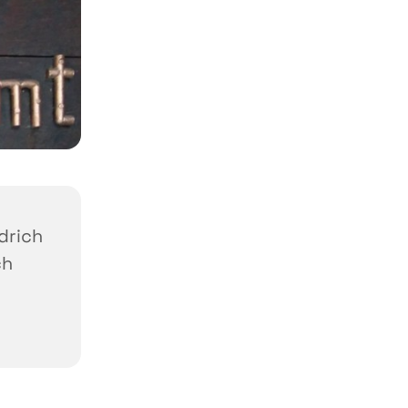
edrich
ch