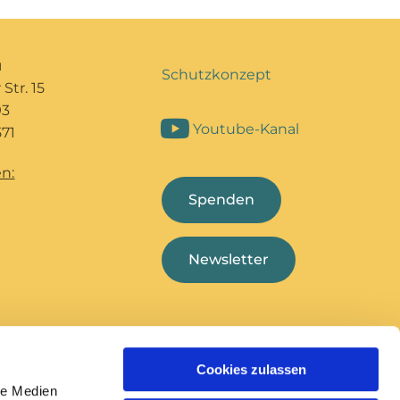
u
Schutzkonzept
Str. 15
93
Youtube-Kanal
71
n:
Spenden
Newsletter
Cookies zulassen
Bildungshaus Marcel
Deutsche
le Medien