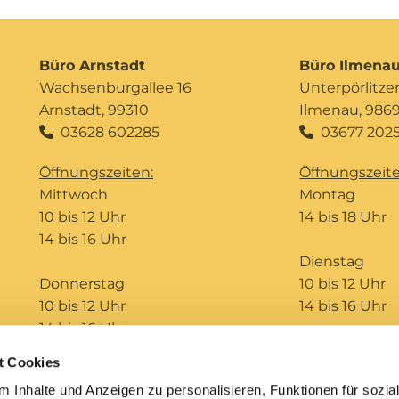
Büro Arnstadt
Büro Ilmena
Wachsenburgallee 16
Unterpörlitzer 
Arnstadt, 99310
Ilmenau, 986
03628 602285
03677 2025


Öffnungszeiten:
Öffnungszeite
Mittwoch
Montag
10 bis 12 Uhr
14 bis 18 Uhr
14 bis 16 Uhr
Dienstag
Donnerstag
10 bis 12 Uhr
10 bis 12 Uhr
14 bis 16 Uhr
14 bis 16 Uhr
t Cookies
Telefonseelsorge
Bildungshaus St. Ursula
 Inhalte und Anzeigen zu personalisieren, Funktionen für sozia