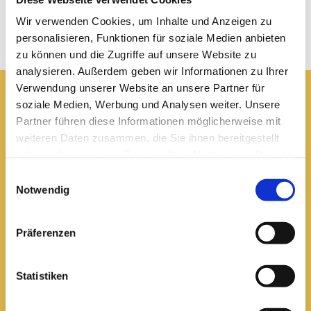
Wir verwenden Cookies, um Inhalte und Anzeigen zu
personalisieren, Funktionen für soziale Medien anbieten
zu können und die Zugriffe auf unsere Website zu
analysieren. Außerdem geben wir Informationen zu Ihrer
Verwendung unserer Website an unsere Partner für
soziale Medien, Werbung und Analysen weiter. Unsere
Pfarrei St. Elisabeth Arnstadt
Partner führen diese Informationen möglicherweise mit
weiteren Daten zusammen, die Sie ihnen bereitgestellt
kath-kg-arnstadt@bistum-erfurt.de
haben oder die sie im Rahmen Ihrer Nutzung der Dienste
gesammelt haben.
Einwilligungsauswahl
Notwendig
Büro Arnstadt
Präferenzen
Wachsenburgallee 16
Arnstadt, 99310
03628 602285

Statistiken