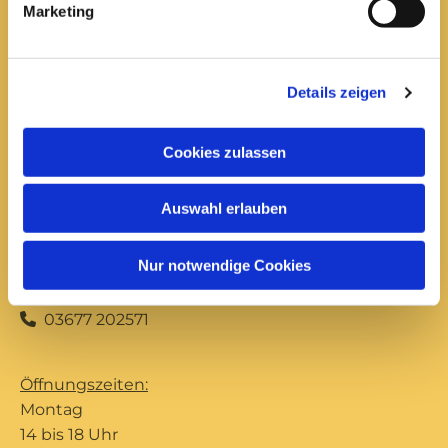
Öffnungszeiten:
Marketing
Mittwoch
10 bis 12 Uhr
14 bis 16 Uhr
Details zeigen
Donnerstag
Cookies zulassen
10 bis 12 Uhr
14 bis 16 Uhr
Auswahl erlauben
Büro Ilmenau
Nur notwendige Cookies
Unterpörlitzer Str. 15
Ilmenau, 98693
03677 202571

Öffnungszeiten:
Montag
14 bis 18 Uhr