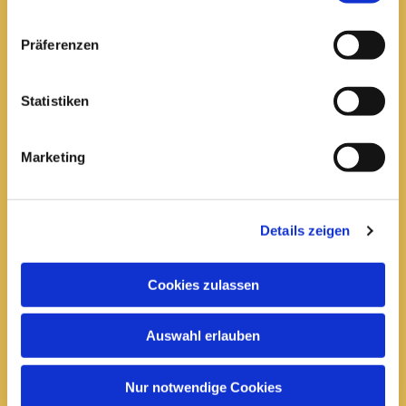
Pfarrei St. Elisabeth Arnstadt
Präferenzen
kath-kg-arnstadt@bistum-erfurt.de
Statistiken
Marketing
Büro Arnstadt
Wachsenburgallee 16
Arnstadt, 99310
Details zeigen
03628 602285

Cookies zulassen
Öffnungszeiten:
Mittwoch
Auswahl erlauben
10 bis 12 Uhr
14 bis 16 Uhr
Nur notwendige Cookies