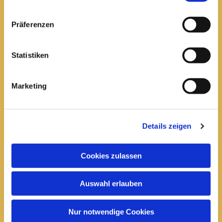
Pfarrei St. Elisabeth Arnstadt
Präferenzen
kath-kg-arnstadt@bistum-erfurt.de
Statistiken
Marketing
Büro Arnstadt
Wachsenburgallee 16
Arnstadt, 99310
Details zeigen
03628 602285

Cookies zulassen
Öffnungszeiten:
Mittwoch
Auswahl erlauben
10 bis 12 Uhr
14 bis 16 Uhr
Nur notwendige Cookies