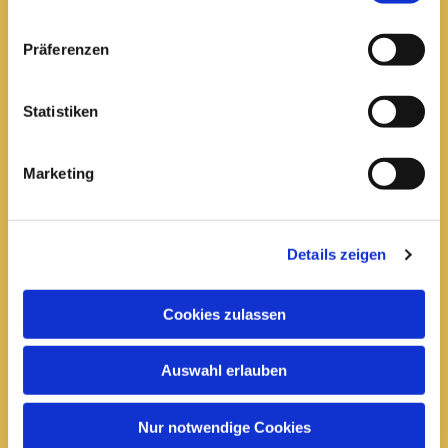
Pfarrei St. Elisabeth Arnstadt
Präferenzen
kath-kg-arnstadt@bistum-erfurt.de
Statistiken
Marketing
Büro Arnstadt
Wachsenburgallee 16
Arnstadt, 99310
Details zeigen
03628 602285

Cookies zulassen
Öffnungszeiten:
Mittwoch
Auswahl erlauben
10 bis 12 Uhr
14 bis 16 Uhr
Nur notwendige Cookies