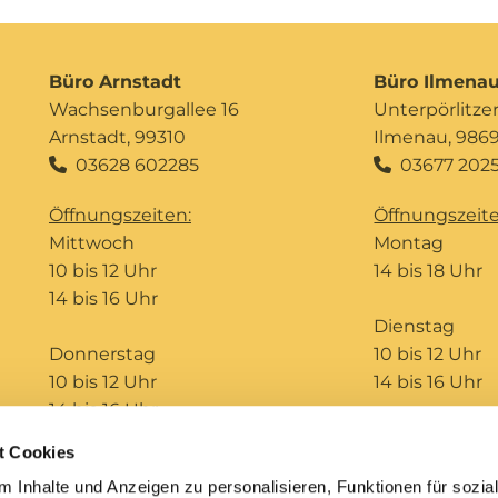
Büro Arnstadt
Büro Ilmena
Wachsenburgallee 16
Unterpörlitzer 
Arnstadt, 99310
Ilmenau, 986
03628 602285
03677 2025


Öffnungszeiten:
Öffnungszeite
Mittwoch
Montag
10 bis 12 Uhr
14 bis 18 Uhr
14 bis 16 Uhr
Dienstag
Donnerstag
10 bis 12 Uhr
10 bis 12 Uhr
14 bis 16 Uhr
14 bis 16 Uhr
t Cookies
Telefonseelsorge
Bildungshaus St. Ursula
 Inhalte und Anzeigen zu personalisieren, Funktionen für sozia