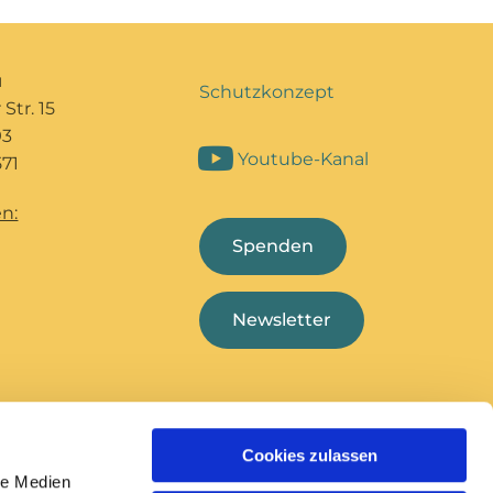
u
Schutzkonzept
Str. 15
93
Youtube-Kanal
71
n:
Spenden
Newsletter
Cookies zulassen
Bildungshaus Marcel
Deutsche
le Medien