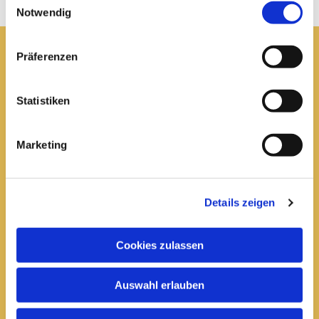
Notwendig
Präferenzen
Pfarrei St. Elisabeth Arnstadt
Statistiken
kath-kg-arnstadt@bistum-erfurt.de
Marketing
Büro Arnstadt
Wachsenburgallee 16
Details zeigen
Arnstadt, 99310
03628 602285

Cookies zulassen
Öffnungszeiten:
Auswahl erlauben
Mittwoch
10 bis 12 Uhr