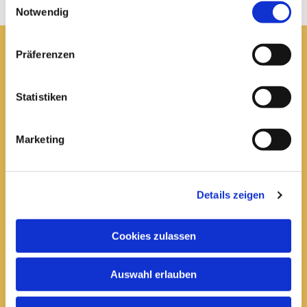
Notwendig
Präferenzen
Pfarrei St. Elisabeth Arnstadt
Statistiken
kath-kg-arnstadt@bistum-erfurt.de
Marketing
Büro Arnstadt
Wachsenburgallee 16
Details zeigen
Arnstadt, 99310
03628 602285

Cookies zulassen
Öffnungszeiten:
Auswahl erlauben
Mittwoch
10 bis 12 Uhr