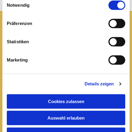
Notwendig
Präferenzen
Pfarrei St. Elisabeth Arnstadt
Statistiken
kath-kg-arnstadt@bistum-erfurt.de
Marketing
Büro Arnstadt
Wachsenburgallee 16
Details zeigen
Arnstadt, 99310
03628 602285

Cookies zulassen
Öffnungszeiten:
Auswahl erlauben
Mittwoch
10 bis 12 Uhr