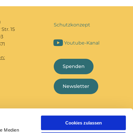
u
Schutzkonzept
Str. 15
93
Youtube-Kanal
71
n:
Spenden
Newsletter
Cookies zulassen
Bildungshaus Marcel
Deutsche
le Medien