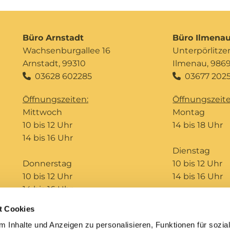
Büro Arnstadt
Büro Ilmena
Wachsenburgallee 16
Unterpörlitzer 
Arnstadt, 99310
Ilmenau, 986
03628 602285
03677 2025


Öffnungszeiten:
Öffnungszeite
Mittwoch
Montag
10 bis 12 Uhr
14 bis 18 Uhr
14 bis 16 Uhr
Dienstag
Donnerstag
10 bis 12 Uhr
10 bis 12 Uhr
14 bis 16 Uhr
14 bis 16 Uhr
t Cookies
Telefonseelsorge
Bildungshaus St. Ursula
 Inhalte und Anzeigen zu personalisieren, Funktionen für sozia