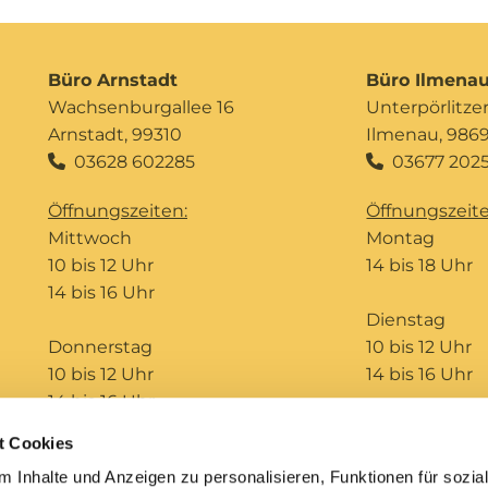
Büro Arnstadt
Büro Ilmena
Wachsenburgallee 16
Unterpörlitzer 
Arnstadt, 99310
Ilmenau, 986
03628 602285
03677 2025


Öffnungszeiten:
Öffnungszeite
Mittwoch
Montag
10 bis 12 Uhr
14 bis 18 Uhr
14 bis 16 Uhr
Dienstag
Donnerstag
10 bis 12 Uhr
10 bis 12 Uhr
14 bis 16 Uhr
14 bis 16 Uhr
t Cookies
Telefonseelsorge
Bildungshaus St. Ursula
 Inhalte und Anzeigen zu personalisieren, Funktionen für sozia