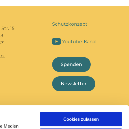
u
Schutzkonzept
Str. 15
93
Youtube-Kanal
71
n:
Spenden
Newsletter
Cookies zulassen
Bildungshaus Marcel
Deutsche
le Medien