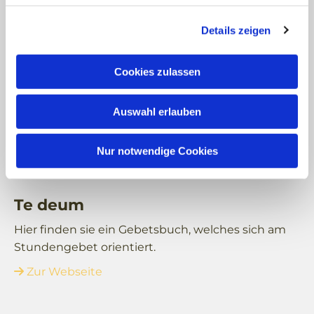
Gebet anbietet. Die Texte sind auch als Potcast
erhältlich.
Details zeigen
Zur Webseite

Cookies zulassen
Schott - Tagesliturgie
Auswahl erlauben
Die katholische Liturgie hat für jeden Tag spezielle
Bibeltexte, die sie hier finden.
Nur notwendige Cookies
Zur Webseite

Te deum
Hier finden sie ein Gebetsbuch, welches sich am
Stundengebet orientiert.
Zur Webseite
