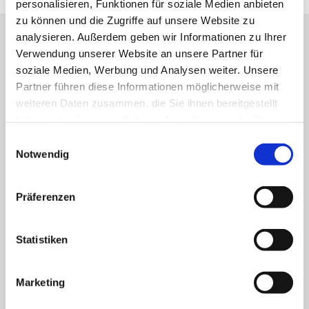
personalisieren, Funktionen für soziale Medien anbieten
zu können und die Zugriffe auf unsere Website zu
analysieren. Außerdem geben wir Informationen zu Ihrer
Impulse und Texte
Verwendung unserer Website an unsere Partner für
soziale Medien, Werbung und Analysen weiter. Unsere
Partner führen diese Informationen möglicherweise mit
weiteren Daten zusammen, die Sie ihnen bereitgestellt
haben oder die sie im Rahmen Ihrer Nutzung der Dienste
gesammelt haben.
Einwilligungsauswahl
Tag des Herrn
Notwendig
Der Tag des Herrn ist die Wochenzeitung der
Ostdeutschen Bistümer.
Präferenzen
Zur Webseite

Statistiken
Leben ist mehr
Leben ist mehr ist eine Plattform, die für jeden Tag
Marketing
einen Impuls und einen Bibetext für Sie zum