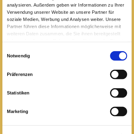
analysieren. Außerdem geben wir Informationen zu Ihrer
Verwendung unserer Website an unsere Partner für
kath-kg-arnstadt@bistum-erfurt.de
soziale Medien, Werbung und Analysen weiter. Unsere
Partner führen diese Informationen möglicherweise mit
weiteren Daten zusammen, die Sie ihnen bereitgestellt
haben oder die sie im Rahmen Ihrer Nutzung der Dienste
Büro Arnstadt
gesammelt haben.
Wachsenburgallee 16
Einwilligungsauswahl
Notwendig
Arnstadt, 99310
03628 602285

Präferenzen
Öffnungszeiten:
Mittwoch
Statistiken
10 bis 12 Uhr
14 bis 16 Uhr
Marketing
Donnerstag
10 bis 12 Uhr