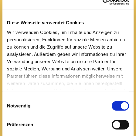
Büro Arnstadt
Wachsenburgallee 16
Arnstadt, 99310
Diese Webseite verwendet Cookies
03628 602285

Wir verwenden Cookies, um Inhalte und Anzeigen zu
personalisieren, Funktionen für soziale Medien anbieten
zu können und die Zugriffe auf unsere Website zu
Öffnungszeiten:
analysieren. Außerdem geben wir Informationen zu Ihrer
Mittwoch
Verwendung unserer Website an unsere Partner für
10 bis 12 Uhr
soziale Medien, Werbung und Analysen weiter. Unsere
14 bis 16 Uhr
Partner führen diese Informationen möglicherweise mit
weiteren Daten zusammen, die Sie ihnen bereitgestellt
Donnerstag
haben oder die sie im Rahmen Ihrer Nutzung der Dienste
10 bis 12 Uhr
gesammelt haben.
Einwilligungsauswahl
14 bis 16 Uhr
Notwendig
Büro Ilmenau
Präferenzen
Unterpörlitzer Str. 15
Ilmenau, 98693