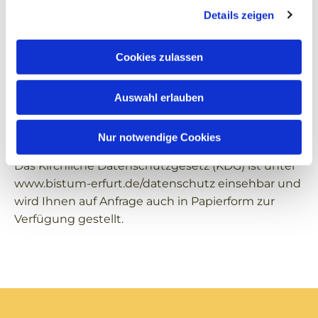
• Widerspruchsrecht (gemäß § 23 Abs. 1, § 6 Abs. 1
Details zeigen
lit. f) oder g) KDG)
• Widerrufsrecht (gemäß § 8 Abs. 6, § 6 Abs. 1 lit. b)
Cookies zulassen
§ 11 Abs. 2 lit. a) KDG)
• Recht auf Beschwerde bei der
Datenschutzaufsicht
Auswahl erlauben
(gemäß § 48 KDG)
• Recht auf gerichtlichen Rechtsbehelf (§ 49 KDG)
Nur notwendige Cookies
Das Kirchliche Datenschutzgesetz (KDG) ist unter
www.bistum-erfurt.de/datenschutz einsehbar und
wird Ihnen auf Anfrage auch in Papierform zur
Verfügung gestellt.