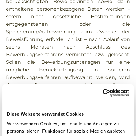
berücksichtigten Bewerber/innen sowie darin
enthaltene personenbezogene Daten werden –
sofern nicht gesetzliche Bestimmungen
entgegenstehen oder die
Speicherung/Aufbewahrung zum Zwecke der
Beweisführung erforderlich ist – nach Ablauf von
sechs Monaten nach Abschluss des
Bewerbungsverfahrens vernichtet bzw. gelöscht.
Sollen die Bewerbungsunterlagen für eine
mögliche Berücksichtigung in späteren
Bewerbungsverfahren aufbewahrt werden, wird
dazu von Ihnen eine gesonderte Einwilligung
eingeholt.
Weitergabe von Daten an Dritte
Diese Webseite verwendet Cookies
Eine Übermittlung der personenbezogenen
(Bewerbungs-)Daten an Dritte außerhalb des
Wir verwenden Cookies, um Inhalte und Anzeigen zu
Pfarrei St. Elisabeth Arnstadt findet nicht statt.
personalisieren, Funktionen für soziale Medien anbieten