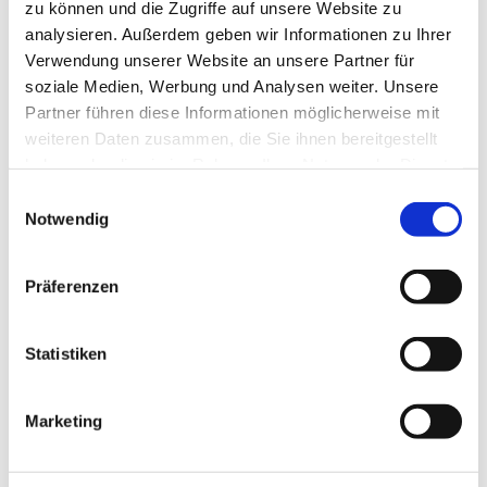
Innerhalb der Pfarrei werden die Daten nur von
zu können und die Zugriffe auf unsere Website zu
den an der Durchführung des jeweiligen
analysieren. Außerdem geben wir Informationen zu Ihrer
Verwendung unserer Website an unsere Partner für
Bewerbungsverfahrens der sich anschließenden
soziale Medien, Werbung und Analysen weiter. Unsere
Stellenbesetzung beteiligten Personen
Partner führen diese Informationen möglicherweise mit
verarbeitet (Fachbereiche, Personalverwaltung,
weiteren Daten zusammen, die Sie ihnen bereitgestellt
Mitarbeitervertretung).
haben oder die sie im Rahmen Ihrer Nutzung der Dienste
gesammelt haben.
Betroffenenrechte
Einwilligungsauswahl
Notwendig
Als von der Datenverarbeitung Betroffene haben
Sie folgende Rechte:
• Auskunftsrecht der betroffenen Person (gemäß §
Präferenzen
17 KDG)
• Recht auf Berichtigung (gemäß § 18 KDG)
Statistiken
• Recht auf Löschung (gemäß § 19 KDG)
• Recht auf Einschränkung der Verarbeitung
(gemäß § 20 KDG)
Marketing
• Recht auf Datenübertragbarkeit (gemäß § 22
KDG)